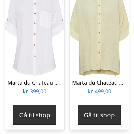
Marta du Chateau dame skjorte MdcKiara 258354 – Optical White
Marta du Chateau dame skjorte MdcCirelle 86250 – Flea
kr.
399,00
kr.
499,00
Gå til shop
Gå til shop