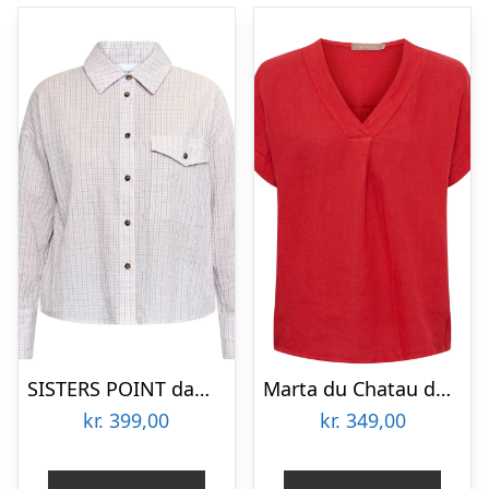
SISTERS POINT dame skjorte VIBEKE – Soft rose check
Marta du Chatau dame bluse MdcBellissima 86520 – Inferno91310
kr.
399,00
kr.
349,00