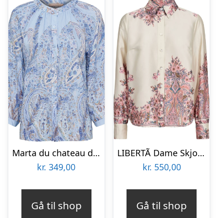
Marta du chateau dame bluse MDCJayla – CelesteGJ6812m2n
LIBERTÃ Dame Skjorte Wennise – PINK PAISLEY
kr.
349,00
kr.
550,00
Gå til shop
Gå til shop