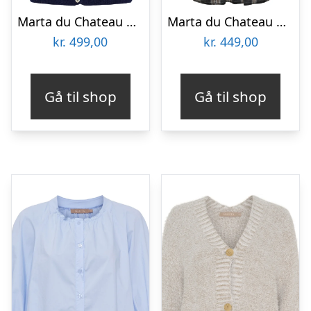
Marta du Chateau dame strik MdcJuliana 2413 – Navy2055
Marta du Chateau dame skjorte MdcOrlanda 7497 – Grey79231
kr.
499,00
kr.
449,00
Gå til shop
Gå til shop