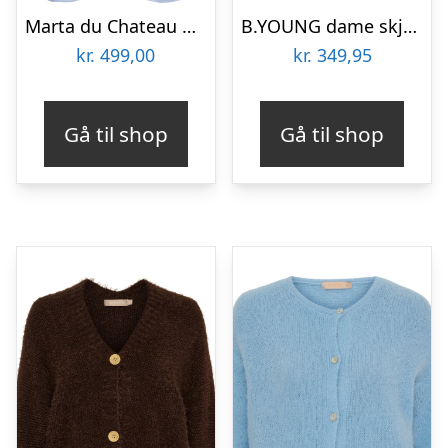
Marta du Chateau dame skjorte MdcCirelle 86250 – Cielo
B.YOUNG dame skjorte BYEROLO – French roast
kr.
499,00
kr.
349,95
Gå til shop
Gå til shop