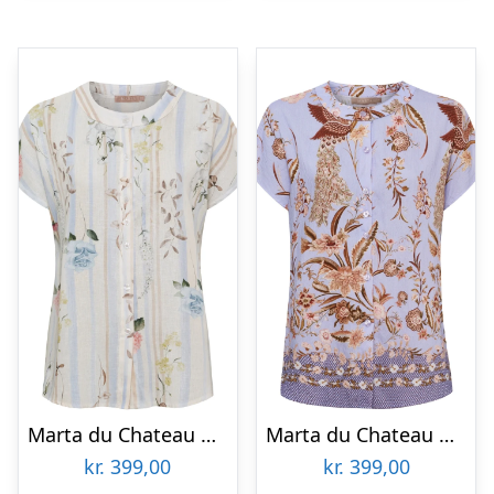
Marta du Chateau dame skjorte MdcJessalyn 8347 – Celeste1779ppb
Marta du Chateau dame skjorte MdcJessalyn 8550 – Celeste3142tps
kr.
399,00
kr.
399,00