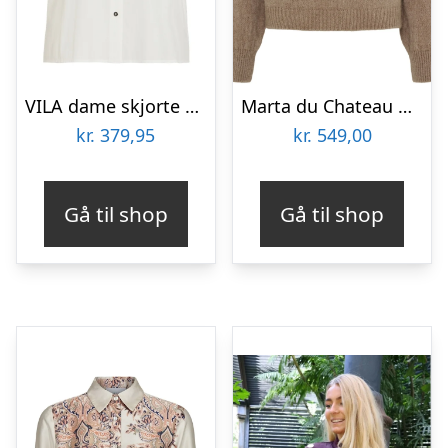
VILA dame skjorte VIBELIFE – Snow white
Marta du Chateau dame strik MdcRosa 5102 – Tortora27654
kr.
379,95
kr.
549,00
Gå til shop
Gå til shop