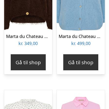
Marta du Chateau dame strik MdcDakota 809 – Moro
Marta du Chateau dame strik MdcJuliana 2413 – Celeste1910
kr.
349,00
kr.
499,00
Gå til shop
Gå til shop