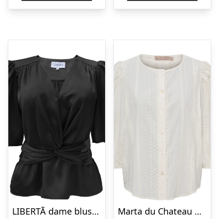
LIBERTÃ dame bluse TIKI – Black
Marta du Chateau dame bluse MdcValessia 58136M – CREME