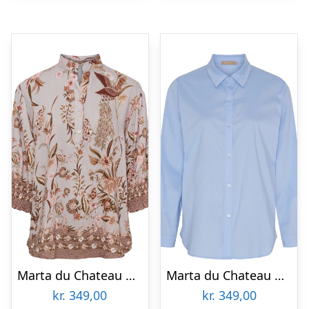
Marta du Chateau dame bluse MdcMelisande 7527 – Grey3142tps
Marta du Chateau dame skjorte MdcNicoline 85700 – Light blue
kr.
349,00
kr.
349,00