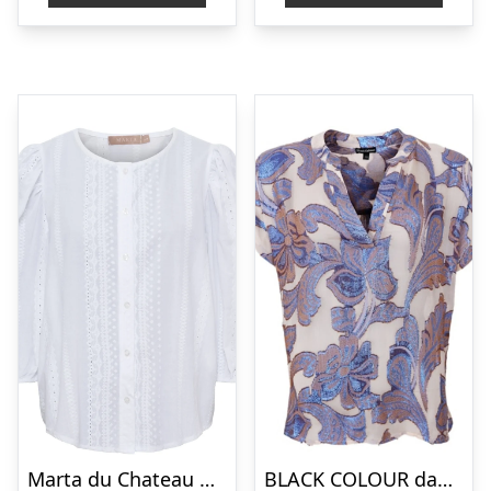
Marta du Chateau dame bluse MdcValessia 58136M – White
BLACK COLOUR dame bluse BCKENZIE – Blue