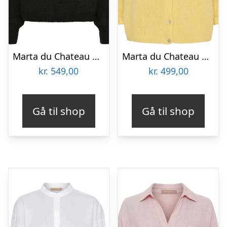
Marta du Chateau dame strik MdcRosa 5102 – Black
Marta du Chateau dame strik MdcJuliana 2413 – Yellow14484
kr.
549,00
kr.
499,00
Gå til shop
Gå til shop