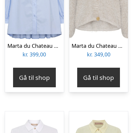
Marta du Chateau dame skjorte MdcJoelle 268191 – LightBlue14
Marta du Chateau dame strik MdcDakota 809 – Fango
kr.
399,00
kr.
349,00
Gå til shop
Gå til shop