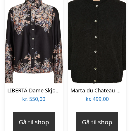
LIBERTÃ Dame Skjorte Wennise – Black Paisley
Marta du Chateau dame strik MdcJuliana 2413 – Black
kr.
550,00
kr.
499,00
Gå til shop
Gå til shop