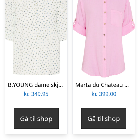
B.YOUNG dame skjorte BYFFION – WHITE BLUE BLUEBERRIES
Marta du Chateau dame skjorte MdcKiara 258354 – RosaBaby3492
kr.
349,95
kr.
399,00
Gå til shop
Gå til shop