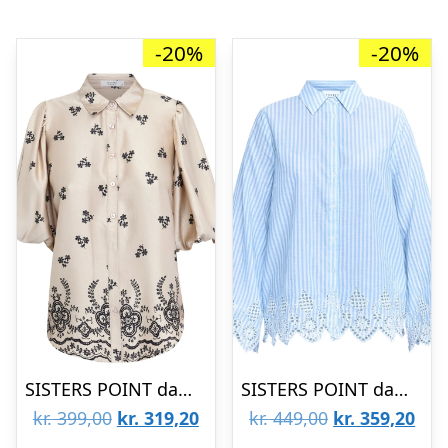
-20%
-20%
SISTERS POINT dame skjorte ELLA – Champagne Black
SISTERS POINT dame skjorte IBEA – Blue Stripe
Den
Den
Den
De
kr.
399,00
kr.
319,20
kr.
449,00
kr.
359,20
oprindelige
aktuelle
oprindelige
aktu