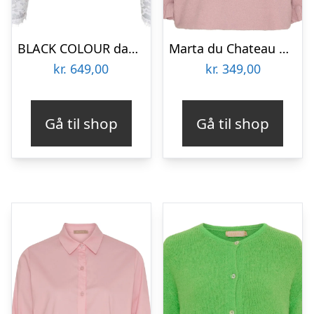
BLACK COLOUR dame skjorte BCROSA – Off White
Marta du Chateau dame strik MdcElderflower 30003 – Old Rose
kr.
649,00
kr.
349,00
Gå til shop
Gå til shop