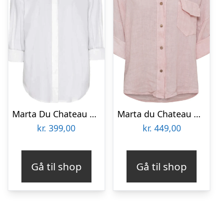
Marta Du Chateau dame skjorte 881381 – White
Marta du Chateau dame skjorte MdcDaira 266152 – Cipria
kr.
399,00
kr.
449,00
Gå til shop
Gå til shop