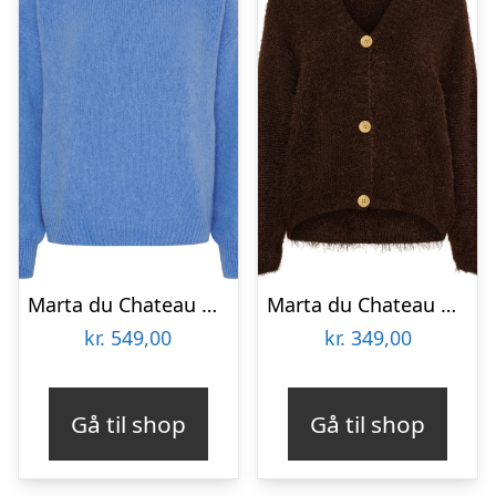
Marta du Chateau dame strik MdcRosa 5102 – Azure Blue
Marta du Chateau dame strik MdcDakota 809 – Moro
kr.
549,00
kr.
349,00
Gå til shop
Gå til shop