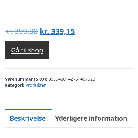
Den
Den
kr.
399,00
kr.
339,15
oprindelige
aktuelle
pris
pris
Gå til shop
var:
er:
kr. 399,00.
kr. 339,15.
Varenummer (SKU):
8539486142751407923
Kategori:
Produkter
Beskrivelse
Yderligere information