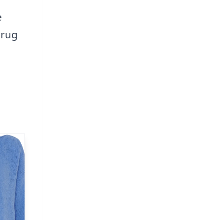
e
brug