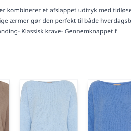
 der kombinerer et afslappet udtryk med tidløs
elige ærmer gør den perfekt til både hverdags
anding- Klassisk krave- Gennemknappet f