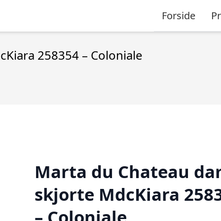
Forside
P
Kiara 258354 – Coloniale
Marta du Chateau d
skjorte MdcKiara 258
– Coloniale