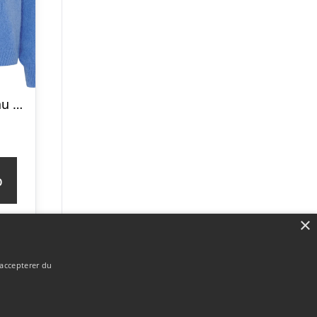
Marta du Chateau dame strik MdcRosa 5102 – Azure Blue
p
×
 accepterer du