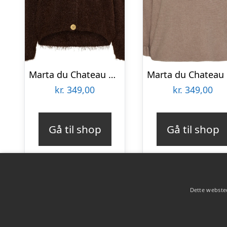
Marta du Chateau dame strik MdcDakota 809 – Moro
Ma
kr.
349,00
kr.
349,00
Gå til shop
Gå til shop
Dette websted