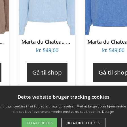
rta du Chateau dame strik MdcElderflower 30003 – Fango2117
Marta du Chateau dame strik MdcRosa 5102 – Celeste
kr.
549,00
kr.
549,00
Gå til shop
Gå til sho
Dette website bruger tracking cookies
 bruger cookies til at forbedre brugeroplevelsen. Ved at bruge vores hjemmeside
alle cookies i overensstemmelse med vores cookiepolitik.
Detaljer
TILLAD COOKIES
TILLAD IKKE COOKIES