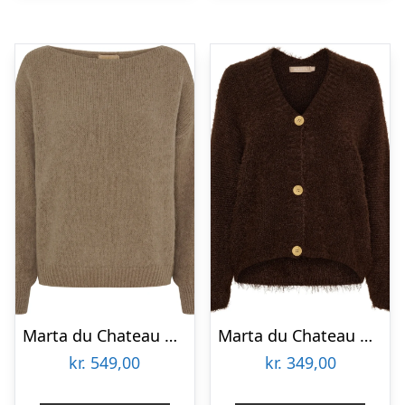
Marta du Chateau dame strik MdcRosa 5102 – Tortora
Marta du Chateau dame strik MdcDakota 809 – Moro
kr.
549,00
kr.
349,00