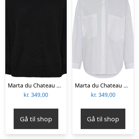
Marta du Chateau dame strik MdcElderflower 30003 – Black
Marta du Chateau dame skjorte MdcCecile 85530 – White
kr.
349,00
kr.
349,00
Gå til shop
Gå til shop