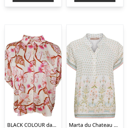
BLACK COLOUR dame skjorte BCZENELE – Coral
Marta du Chateau dame bluse MdcStinna 8461 – Aqua