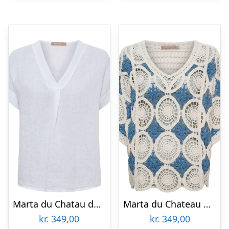
Marta du Chatau dame bluse MdcBellissima 86520 – White
Marta du Chateau dame bluse MdcRenny 1017 – Blue
kr.
349,00
kr.
349,00