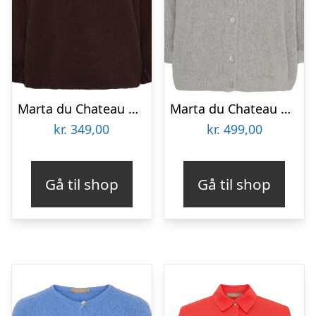
Marta du Chateau dame strik MdcElderflower 30003 – Chocolate2916
Marta du Chateau dame strik MdcJuliana 2413 – Light Grey
kr.
349,00
kr.
499,00
Gå til shop
Gå til shop