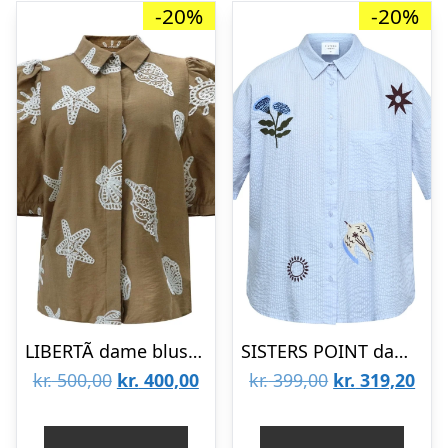
-20%
-20%
LIBERTÃ dame bluse FLORA – CARAMEL BEACH EMBROIDERY
SISTERS POINT dame skjorte ELLA-N – Stripes Emb
Den
Den
Den
De
kr.
500,00
kr.
400,00
kr.
399,00
kr.
319,20
oprindelige
aktuelle
oprindelige
aktu
pris
pris
pris
pris