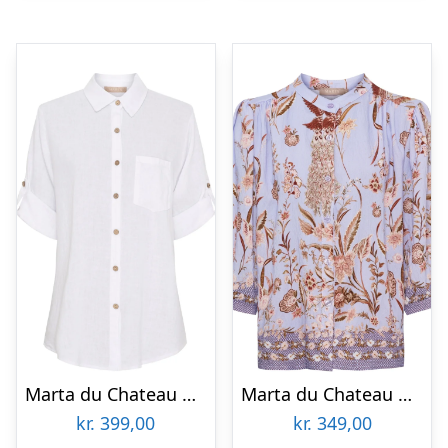
Marta du Chateau dame skjorte MdcKiara 258354 – Optical White
Marta du Chateau dame bluse MdcDestiny 8044 – Celeste3142tps
kr.
399,00
kr.
349,00