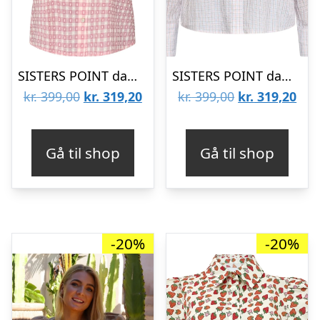
SISTERS POINT dame skjorte ISOLA – Check
SISTERS POINT dame skjorte VIBEKE – Soft rose check
Den
Den
Den
De
kr.
399,00
kr.
319,20
kr.
399,00
kr.
319,20
oprindelige
aktuelle
oprindelige
aktu
pris
pris
pris
pris
Gå til shop
Gå til shop
var:
er:
var:
er:
kr. 399,00.
kr. 319,20.
kr. 399,00.
kr. 
-20%
-20%