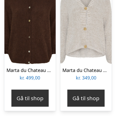
Marta du Chateau dame strik MdcJuliana 2413 – Choco21525
Marta du Chateau dame strik MdcDakota 809 – Fango
kr.
499,00
kr.
349,00
Gå til shop
Gå til shop