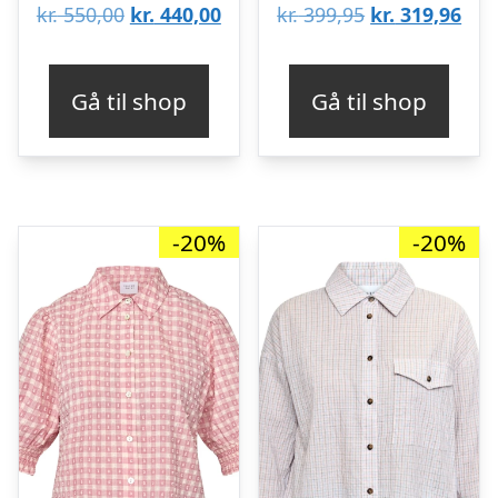
Den
Den
Den
De
kr.
550,00
kr.
440,00
kr.
399,95
kr.
319,96
oprindelige
aktuelle
oprindelige
aktu
pris
pris
pris
pris
Gå til shop
Gå til shop
var:
er:
var:
er:
kr. 550,00.
kr. 440,00.
kr. 399,95.
kr. 
-20%
-20%