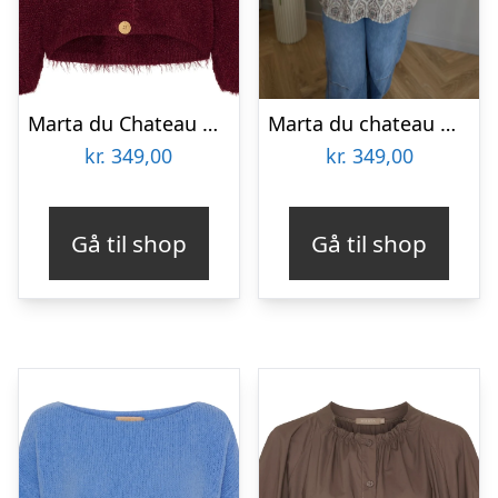
Marta du Chateau dame strik MdcDakota 809 – Bordeaux
Marta du chateau Dame Bluse MdcMaevy 8512- – Bordeaux6752tpk
kr.
349,00
kr.
349,00
Gå til shop
Gå til shop