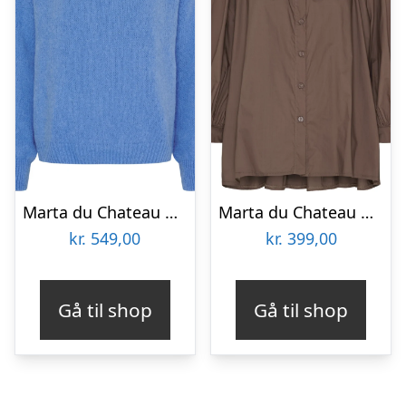
Marta du Chateau dame strik MdcRosa 5102 – Azure Blue
Marta du Chateau dame skjorte MdcJoelle 268191 – Fango22
kr.
549,00
kr.
399,00
Gå til shop
Gå til shop