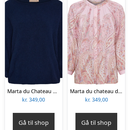
Marta du Chateau dame strik MdcElderflower 30003 – Blue2902
Marta du chateau dame bluse MDCJayla – RosaGJ6812m2n
kr.
349,00
kr.
349,00
Gå til shop
Gå til shop