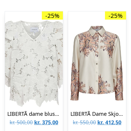
-25%
-25%
LIBERTÃ dame bluse ROSSIE – White
LIBERTÃ Dame Skjorte Wennise – Creme paisley
Den
Den
Den
De
kr.
500,00
kr.
375,00
kr.
550,00
kr.
412,50
oprindelige
aktuelle
oprindelige
aktu