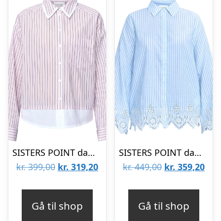
SISTERS POINT dame skjorte EDNA – Rose/Navy
SISTERS POINT dame skjorte IBEA – Blue Stripe
Den
Den
Den
De
kr.
399,00
kr.
319,20
kr.
449,00
kr.
359,20
oprindelige
aktuelle
oprindelige
aktu
pris
pris
pris
pris
Gå til shop
Gå til shop
var:
er:
var:
er: