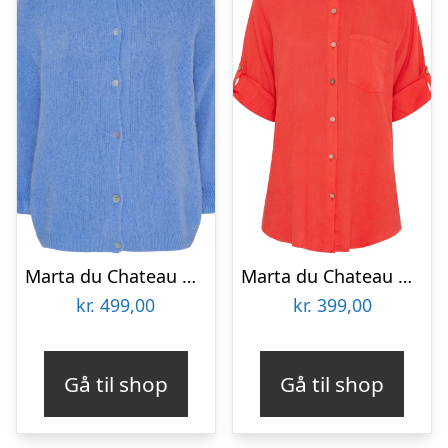
Marta du Chateau dame strik MdcJuliana 2413 – StrongCeleste2027
Marta du Chateau dame skjorte MdcKiara 258354 – Red5604
kr.
499,00
kr.
399,00
Gå til shop
Gå til shop