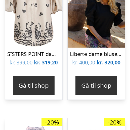
SISTERS POINT dame skjorte ELLA – Champagne Black
Liberte dame bluse WINNIE – Black
Den
Den
Den
De
kr.
399,00
kr.
319,20
kr.
400,00
kr.
320,00
oprindelige
aktuelle
oprindelige
aktu
pris
pris
pris
pris
Gå til shop
Gå til shop
var:
er:
var:
er:
kr. 399,00.
kr. 319,20.
kr. 400,00.
kr. 
-20%
-20%