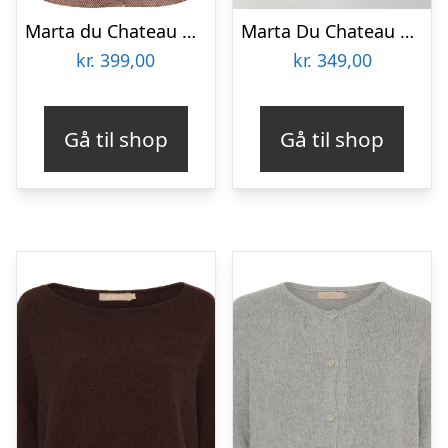
Marta du Chateau dame skjorte MdcJessalyn 8550 – Grey3142tps
Marta Du Chateau Dame Skjorte MdcMirage 8717 – Moro6621vpf
kr.
399,00
kr.
349,00
Gå til shop
Gå til shop