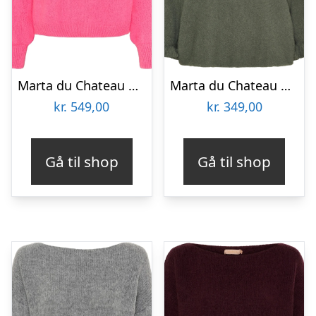
Marta du Chateau dame strik MdcRosa 5102 – Pink1131
Marta du Chateau dame strik MdcElderflower 30003 – Olivia250746
kr.
549,00
kr.
349,00
Gå til shop
Gå til shop