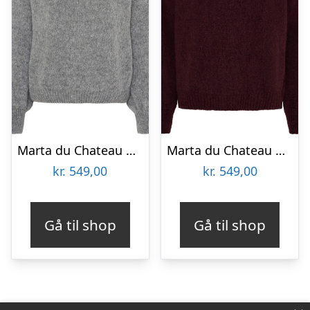
Marta du Chateau dame strik MdcRosa 5102 – Grey2901
Marta du Chateau dame strik MdcRosa 5102 – Melanzana
kr.
549,00
kr.
549,00
Gå til shop
Gå til shop