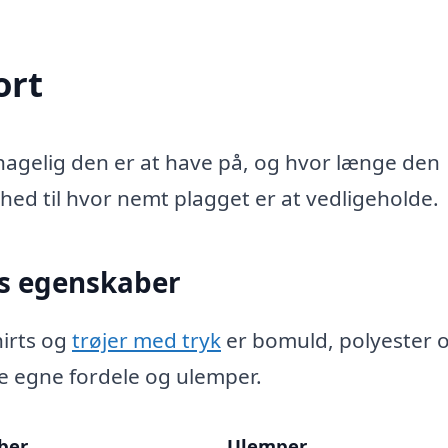
ort
ehagelig den er at have på, og hvor længe den
rhed til hvor nemt plagget er at vedligeholde.
es egenskaber
hirts og
trøjer med tryk
er bomuld, polyester 
ne egne fordele og ulemper.
ber
Ulemper