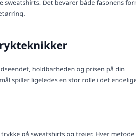
kte sweatshirts. Det bevarer både fasonens fo
etørring.
rykteknikker
udseendet, holdbarheden og prisen på din
l spiller ligeledes en stor rolle i det endelig
at trykke på sweatshirts og trøjer. Hver metode