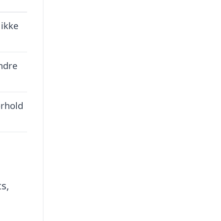
 ikke
indre
orhold
s,