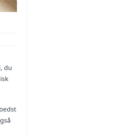
l, du
isk
 bedst
også
.