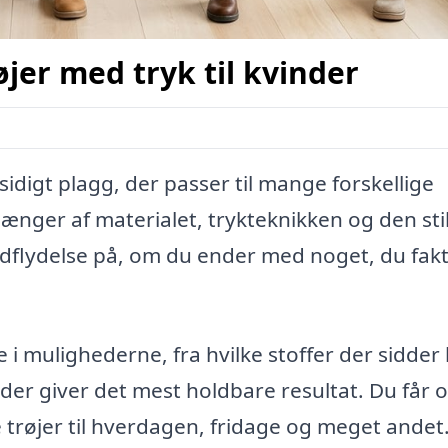
øjer med tryk til kvinder
lsidigt plagg, der passer til mange forskellige
fhænger af materialet, trykteknikken og den sti
indflydelse på, om du ender med noget, du fakt
i mulighederne, fra hvilke stoffer der sidder
r der giver det mest holdbare resultat. Du får 
e trøjer til hverdagen, fridage og meget andet