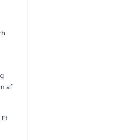
ch
og
n af
 Et