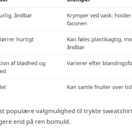
urlig, åndbar
Krymper ved vask, holder
faconen
tørrer hurtigt
Kan føles plastikagtig, m
åndbar
ion af blødhed og
Varierer efter blandingsf
hed
let
Kan samle fnuller over tid
 populære valgmulighed til trykte sweatshirt
ngere end på ren bomuld.